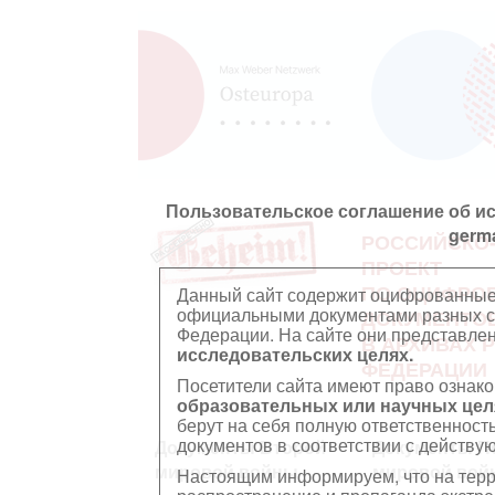
Пользовательское соглашение об и
germ
РОССИЙСКО
ПРОЕКТ
ПО ОЦИФРО
Данный сайт содержит оцифрованные
официальными документами разных ст
ДОКУМЕНТО
Федерации. На сайте они представл
В АРХИВАХ 
исследовательских целях.
ФЕДЕРАЦИИ
Посетители сайта имеют право ознако
образовательных или научных цел
берут на себя полную ответственност
документов в соответствии с действ
Документы Второй
Документы П
мировой войны
мировой вой
Настоящим информируем, что на тер