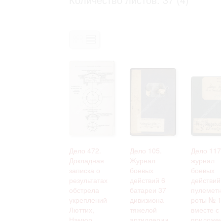
Право на ознакомление с документами
принятия условий настоящего соглаш
Дело 472.
Дело 105.
Дело 117
Докладная
Журнал
журнал
записка о
боевых
боевых
результатах
действий 6
действий
обстрела
батареи 37
пулемет
укреплений
дивизиона
роты № 1
Люттих,
тяжелой
вместе с
Намюр,
артиллерии
приложе