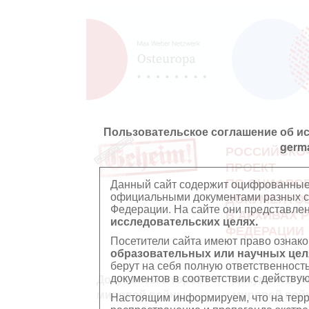
Пользовательское соглашение об и
germ
РОССИЙСКО
ПРОЕКТ
ПО ОЦИФРО
Данный сайт содержит оцифрованные
официальными документами разных ст
ДОКУМЕНТО
Федерации. На сайте они представл
В АРХИВАХ 
исследовательских целях.
ФЕДЕРАЦИИ
Посетители сайта имеют право ознако
образовательных или научных цел
берут на себя полную ответственност
документов в соответствии с действ
Документы Второй
Документы П
мировой войны
мировой вой
Настоящим информируем, что на тер