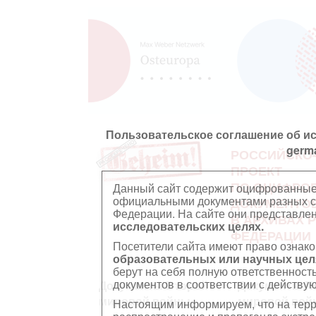
Пользовательское соглашение об и
germ
РОССИЙСКО
ПРОЕКТ
ПО ОЦИФРО
Данный сайт содержит оцифрованные
официальными документами разных ст
ДОКУМЕНТО
Федерации. На сайте они представл
В АРХИВАХ 
исследовательских целях.
ФЕДЕРАЦИИ
Посетители сайта имеют право ознако
образовательных или научных цел
берут на себя полную ответственност
документов в соответствии с действ
Документы Второй
Документы П
мировой войны
мировой вой
Настоящим информируем, что на тер