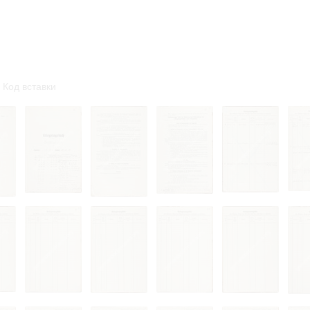
омление с документами, размещенными на сайте, возникает
вий настоящего соглашения.
Код вставки