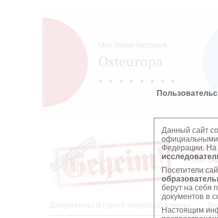
Пользовательс
Данный сайт с
официальными 
Федерации. На
РОСС
исследователь
ПО О
Посетители сай
В АР
образователь
берут на себя 
документов в с
Документы Второй мировой войны
До
Настоящим инф