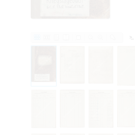
Право на ознак
принятия усло