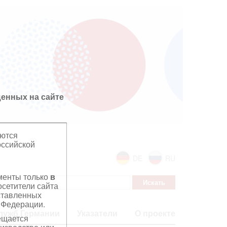
енных на сайте
яются
оссийской
DE
RU
ументы только
в
сетители сайта
дставленных
 Федерации.
лужб Германии
Указатели
О проекте
ещается