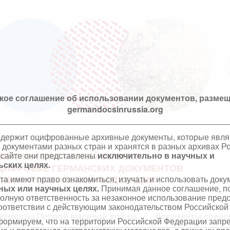
кое соглашение об использовании документов, размещ
germandocsinrussia.org
одержит оцифрованные архивные документы, которые явл
документами разных стран и хранятся в разных архивах Р
 сайте они представлены
исключительно в научных и
ИЙСКО-ГЕРМАНСКИЙ ПРОЕКТ
ских целях.
ЦИФРОВКЕ ГЕРМАНСКИХ ДОКУМЕНТОВ
та имеют право ознакомиться, изучать и использовать док
ХИВАХ РОССИЙСКОЙ ФЕДЕРАЦИИ
ных или научных целях.
Принимая данное соглашение, по
полную ответственность за незаконное использование пре
оответствии с действующим законодательством Российской
кументы Первой мировой войны
Документы спецс
ормируем, что на территории Российской Федерации запр