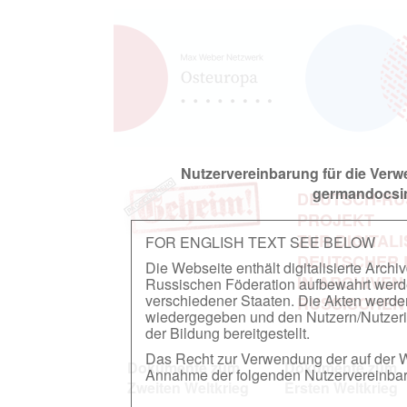
Nutzervereinbarung für die Ver
germandocsin
DEUTSCH-RU
PROJEKT
ZUR DIGITAL
FOR ENGLISH TEXT SEE BELOW
DEUTSCHER
Die Webseite enthält digitalisierte Arch
IN ARCHIVEN
Russischen Föderation aufbewahrt werden.
verschiedener Staaten. Die Akten werde
RUSSISCHEN
wiedergegeben und den Nutzern/Nutzeri
der Bildung bereitgestellt.
Das Recht zur Verwendung der auf der We
Dokumente zum
Dokumente zum
Annahme der folgenden Nutzervereinbaru
Zweiten Weltkrieg
Ersten Weltkrieg