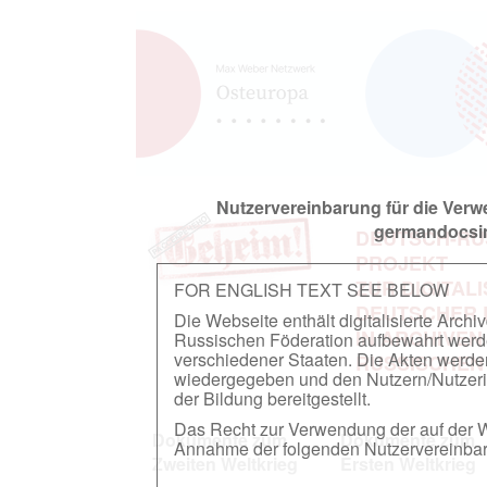
Nutzervereinbarung für die Ver
germandocsin
DEUTSCH-RU
PROJEKT
ZUR DIGITAL
FOR ENGLISH TEXT SEE BELOW
DEUTSCHER
Die Webseite enthält digitalisierte Arch
IN ARCHIVEN
Russischen Föderation aufbewahrt werden.
verschiedener Staaten. Die Akten werde
RUSSISCHEN
wiedergegeben und den Nutzern/Nutzeri
der Bildung bereitgestellt.
Das Recht zur Verwendung der auf der We
Dokumente zum
Dokumente zum
Annahme der folgenden Nutzervereinbaru
Zweiten Weltkrieg
Ersten Weltkrieg