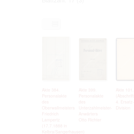
Personal data contained in documents p
distribution or transfer to third parties 
Data related to private life of particular
to use or may otherwise be used in an
Regarding persons that are historical fi
performance of their duties) these requi
sense of this notion. Otherwise, the use
data protection.
Reproduction of documents related to in
The user assumes legal responsibility b
information subject to data protection a
website production shall be free from al
users.
The right to familiarize with documents 
accept the terms hereof.
Akte 384.
Akte 399.
Akte 101
Personalakte
Personalakte
(Abschrift
des
des
4. Ersatz-
Oberwallmeisters
Unterzahlmeister-
Division
Friedrich
Anwärters
Lampertz
Otto Richter
(17.7.1888 in
Kelbra/Sangerhausen)