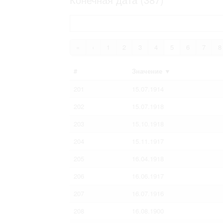
Право на ознакомление с документами
принятия условий настоящего соглаш
«
‹
1
2
3
4
5
6
7
8
#
Значение
▼
201
15.07.1914
202
15.07.1918
203
15.10.1918
204
15.11.1917
205
16.04.1918
206
16.06.1917
207
16.07.1916
208
16.08.1900