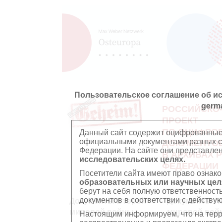
Пользовательское соглашение об и
germ
РОССИЙСКО
ПРОЕКТ
ПО ОЦИФРО
Данный сайт содержит оцифрованные
официальными документами разных ст
ДОКУМЕНТО
Федерации. На сайте они представл
В АРХИВАХ 
исследовательских целях.
ФЕДЕРАЦИИ
Посетители сайта имеют право ознако
образовательных или научных цел
берут на себя полную ответственност
документов в соответствии с действ
Документы Второй
Документы П
мировой войны
мировой вой
Настоящим информируем, что на тер