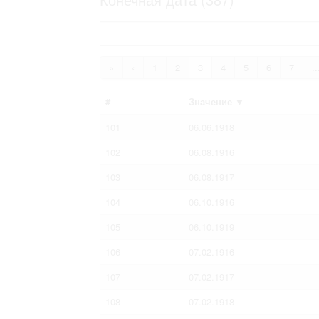
Право на ознакомление с документами
принятия условий настоящего соглаш
«
‹
1
2
3
4
5
6
7
..
#
Значение
▼
101
06.06.1918
102
06.08.1916
103
06.08.1917
104
06.10.1916
105
06.10.1919
106
07.02.1916
107
07.02.1917
108
07.02.1918