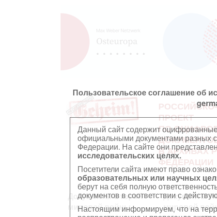
Пользовательское соглашение об и
germ
РОССИЙСКО
ПРОЕКТ
ПО ОЦИФРО
Данный сайт содержит оцифрованные
официальными документами разных ст
ДОКУМЕНТО
Федерации. На сайте они представл
В АРХИВАХ 
исследовательских целях.
ФЕДЕРАЦИИ
Посетители сайта имеют право ознако
образовательных или научных цел
берут на себя полную ответственност
документов в соответствии с действ
Документы Второй
Документы П
мировой войны
мировой вой
Настоящим информируем, что на тер