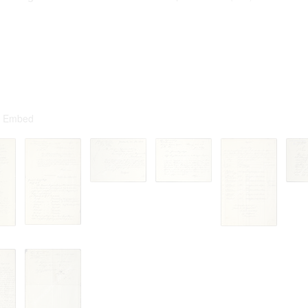
ta contained in documents published at the website shall not be subject
 or transfer to third parties in whatever form.
 to private life of particular individuals, their private relations and prop
ay otherwise be used in anonymous form only.
rsons that are historical figures of contemporary history or public offic
of their duties) these requirements are only applicable to their private 
s notion. Otherwise, the user assumes the obligation to duly treat infor
ion.
 of documents related to individuals is not allowed.
umes legal responsibility before affected parties in case privacy or rul
Embed
subject to data protection are breached. Individuals or organizations inv
uction shall be free from all and any liability for breach of the above r
iliarize with documents made available at the website arises on
 hereof.