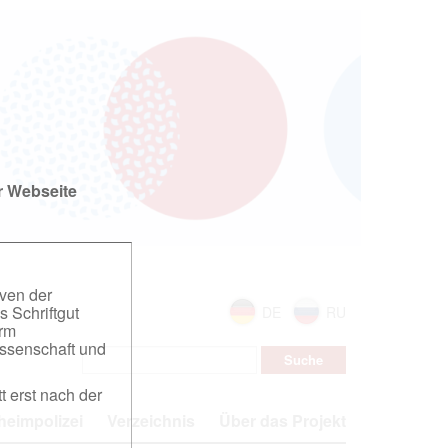
r Webseite
iven der
s Schriftgut
DE
RU
orm
ssenschaft und
t erst nach der
eimpolizei
Verzeichnis
Über das Projekt