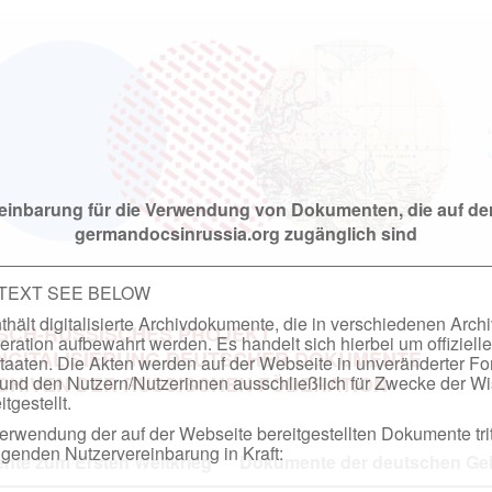
einbarung für die Verwendung von Dokumenten, die auf de
germandocsinrussia.org zugänglich sind
 TEXT SEE BELOW
hält digitalisierte Archivdokumente, die in verschiedenen Arch
SCH-RUSSISCHES PROJEKT
ation aufbewahrt werden. Es handelt sich hierbei um offizielle
DIGITALISIERUNG DEUTSCHER DOKUMENTE
taaten. Die Akten werden auf der Webseite in unveränderter F
nd den Nutzern/Nutzerinnen ausschließlich für Zwecke der Wi
RCHIVEN DER RUSSISCHEN FÖDERATION
tgestellt.
rwendung der auf der Webseite bereitgestellten Dokumente trit
genden Nutzervereinbarung in Kraft:
te zum Ersten Weltkrieg
Dokumente der deutschen Geh