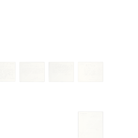
 to copying,
erty are not subject
ials (with regard to
life in the narrow
mation subject to
es of handling
olved in this
ules by website
ly once you