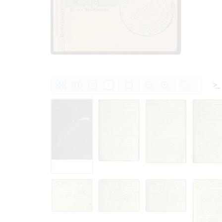
Personal da
distribution
Data related
to use or m
Regarding pe
performance 
sense of thi
data protect
Reproduction
The user ass
information 
website prod
users.
The right to fam
accept the terms