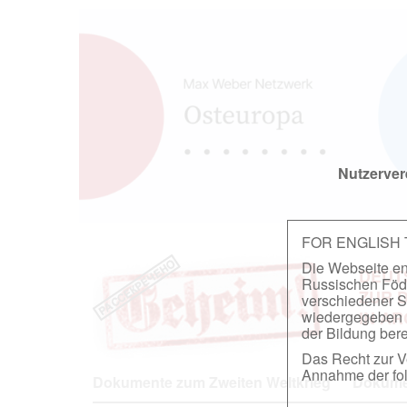
Nutzerver
FOR ENGLISH
Die Webseite ent
DEUT
Russischen Föder
ZUR 
verschiedener S
wiedergegeben u
IN A
der Bildung berei
Das Recht zur Ve
Annahme der fol
Dokumente zum Zweiten Weltkrieg
Dokumen