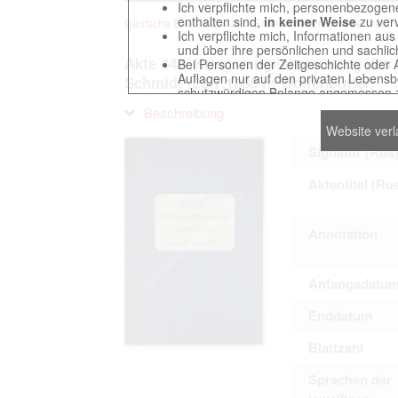
Ich verpflichte mich, personenbezogene
enthalten sind,
in keiner Weise
zu verv
Deutsche Beuteakten zum Ersten Weltkrieg im Zentralarch
Ich verpflichte mich, Informationen au
und über ihre persönlichen und sachlic
Akte 448. Kriegsranglistenauszug de
Bei Personen der Zeitgeschichte oder 
Auflagen nur auf den privaten Lebensbe
Schmidt (20.7.1868 in Wolfenbüttel)
schutzwürdigen Belange angemessen z
Reproduktionen von Unterlagen, die sich
Beschreibung
verpflichte mich, derartige Unterlagen
Website ver
Ich erkenne an, dass ich die Verletzu
gegenüber den Berechtigten selbst zu ve
Signatur (Rus
Betreibung der Seite Beteiligten bei Ver
Aktentitel (Ru
Das Recht zur Verwendung der auf der We
Annotation
Annahme dieser Nutzervereinbarung in K
Anfangsdatu
This website contains digitized archival c
Enddatum
countries preserved in various archives
to these documents exclusively for scien
Blattzahl
The user obliges to abide by the followin
Sprachen der