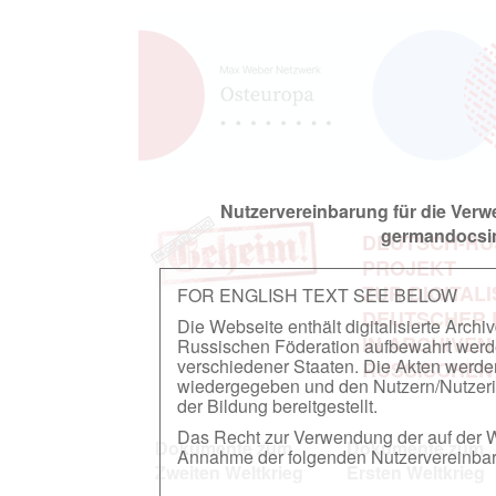
Nutzervereinbarung für die Ver
germandocsin
DEUTSCH-RU
PROJEKT
ZUR DIGITAL
FOR ENGLISH TEXT SEE BELOW
DEUTSCHER
Die Webseite enthält digitalisierte Arch
IN ARCHIVEN
Russischen Föderation aufbewahrt werden.
verschiedener Staaten. Die Akten werde
RUSSISCHEN
wiedergegeben und den Nutzern/Nutzeri
der Bildung bereitgestellt.
Das Recht zur Verwendung der auf der We
Dokumente zum
Dokumente zum
Annahme der folgenden Nutzervereinbaru
Zweiten Weltkrieg
Ersten Weltkrieg