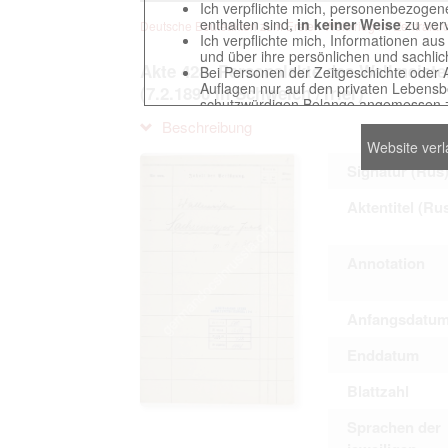
Ich verpflichte mich, personenbezogene
enthalten sind,
in keiner Weise
zu verv
Deutsche Beuteakten zum Ersten Weltkrieg im Zentralarch
Ich verpflichte mich, Informationen au
und über ihre persönlichen und sachlic
Akte 428. Personalakte des Wallmeist
Bei Personen der Zeitgeschichte oder 
Auflagen nur auf den privaten Lebensbe
(7.2.1890 in Schweich /Trier)
schutzwürdigen Belange angemessen z
Reproduktionen von Unterlagen, die sich
Beschreibung
verpflichte mich, derartige Unterlagen
Website ver
Ich erkenne an, dass ich die Verletzu
gegenüber den Berechtigten selbst zu ve
Signatur (Rus
Betreibung der Seite Beteiligten bei Ver
Aktentitel (Ru
Das Recht zur Verwendung der auf der We
Annotation
Annahme dieser Nutzervereinbarung in K
Anfangsdatu
This website contains digitized archival c
Enddatum
countries preserved in various archives
to these documents exclusively for scien
Blattzahl
The user obliges to abide by the followin
Sprachen der