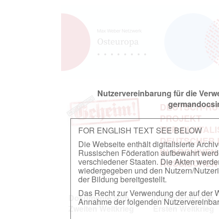
Nutzervereinbarung für die Ver
germandocsin
DEUTSCH-RU
PROJEKT
ZUR DIGITAL
FOR ENGLISH TEXT SEE BELOW
DEUTSCHER
Die Webseite enthält digitalisierte Arch
IN ARCHIVEN
Russischen Föderation aufbewahrt werden.
verschiedener Staaten. Die Akten werde
RUSSISCHEN
wiedergegeben und den Nutzern/Nutzeri
der Bildung bereitgestellt.
Das Recht zur Verwendung der auf der We
Dokumente zum
Dokumente zum
Annahme der folgenden Nutzervereinbaru
Zweiten Weltkrieg
Ersten Weltkrieg