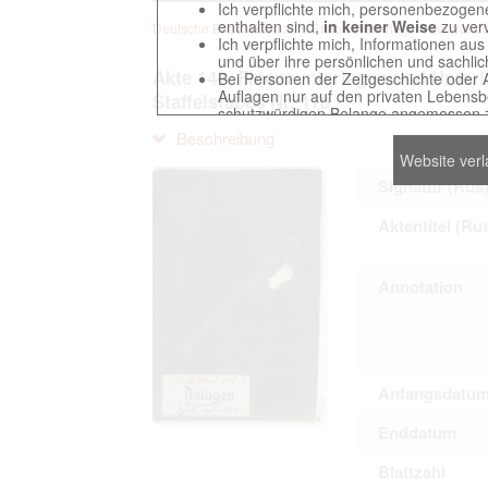
Ich verpflichte mich, personenbezogene
enthalten sind,
in keiner Weise
zu verv
Deutsche Beuteakten zum Ersten Weltkrieg im Zentralarch
Ich verpflichte mich, Informationen au
und über ihre persönlichen und sachlic
Akte 144. Finanzunterlagen und Unterl
Bei Personen der Zeitgeschichte oder 
Auflagen nur auf den privaten Lebensbe
Staffelstabes Nr. 170
schutzwürdigen Belange angemessen z
Reproduktionen von Unterlagen, die sich
Beschreibung
verpflichte mich, derartige Unterlagen
Website ver
Ich erkenne an, dass ich die Verletzu
gegenüber den Berechtigten selbst zu ve
Signatur (Rus
Betreibung der Seite Beteiligten bei Ver
Aktentitel (Ru
Das Recht zur Verwendung der auf der We
Annotation
Annahme dieser Nutzervereinbarung in K
This website contains digitized archival c
Anfangsdatu
countries preserved in various archives
to these documents exclusively for scien
Enddatum
The user obliges to abide by the followin
Blattzahl