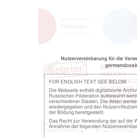
Nutzervereinbarung für die Ver
germandocsin
DEUTSCH-RU
PROJEKT
ZUR DIGITAL
FOR ENGLISH TEXT SEE BELOW
DEUTSCHER
Die Webseite enthält digitalisierte Arch
IN ARCHIVEN
Russischen Föderation aufbewahrt werden.
verschiedener Staaten. Die Akten werde
RUSSISCHEN
wiedergegeben und den Nutzern/Nutzeri
der Bildung bereitgestellt.
Das Recht zur Verwendung der auf der We
Dokumente zum
Dokumente zum
Annahme der folgenden Nutzervereinbaru
Zweiten Weltkrieg
Ersten Weltkrieg