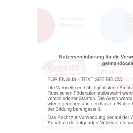
Nutzervereinbarung für die Ver
germandocsin
DEUTSCH-RU
PROJEKT
ZUR DIGITAL
FOR ENGLISH TEXT SEE BELOW
DEUTSCHER
Die Webseite enthält digitalisierte Arch
IN ARCHIVEN
Russischen Föderation aufbewahrt werden.
verschiedener Staaten. Die Akten werde
RUSSISCHEN
wiedergegeben und den Nutzern/Nutzeri
der Bildung bereitgestellt.
Das Recht zur Verwendung der auf der We
Dokumente zum
Dokumente zum
Annahme der folgenden Nutzervereinbaru
Zweiten Weltkrieg
Ersten Weltkrieg