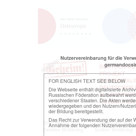
Nutzervereinbarung für die Ver
germandocsin
DEUTSCH-RU
PROJEKT
ZUR DIGITAL
FOR ENGLISH TEXT SEE BELOW
DEUTSCHER
Die Webseite enthält digitalisierte Arch
IN ARCHIVEN
Russischen Föderation aufbewahrt werden.
verschiedener Staaten. Die Akten werde
RUSSISCHEN
wiedergegeben und den Nutzern/Nutzeri
der Bildung bereitgestellt.
Das Recht zur Verwendung der auf der We
Dokumente zum
Dokumente zum
Annahme der folgenden Nutzervereinbaru
Zweiten Weltkrieg
Ersten Weltkrieg