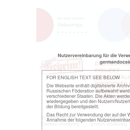
Nutzervereinbarung für die Ver
germandocsin
DEUTSCH-RU
PROJEKT
ZUR DIGITAL
FOR ENGLISH TEXT SEE BELOW
DEUTSCHER
Die Webseite enthält digitalisierte Arch
IN ARCHIVEN
Russischen Föderation aufbewahrt werden.
verschiedener Staaten. Die Akten werde
RUSSISCHEN
wiedergegeben und den Nutzern/Nutzeri
der Bildung bereitgestellt.
Das Recht zur Verwendung der auf der We
Dokumente zum
Dokumente zum
Annahme der folgenden Nutzervereinbaru
Zweiten Weltkrieg
Ersten Weltkrieg