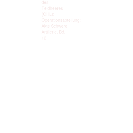
des
Feldheeres
(OHL);
Operationsabteilung:
Akte Schwere
Artillerie, Bd.
12