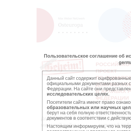
Пользовательское соглашение об и
germ
РОССИЙСКО
ПРОЕКТ
ПО ОЦИФРО
Данный сайт содержит оцифрованные
официальными документами разных ст
ДОКУМЕНТО
Федерации. На сайте они представл
В АРХИВАХ 
исследовательских целях.
ФЕДЕРАЦИИ
Посетители сайта имеют право ознако
образовательных или научных цел
берут на себя полную ответственност
документов в соответствии с действ
Документы Второй
Документы П
мировой войны
мировой вой
Настоящим информируем, что на тер