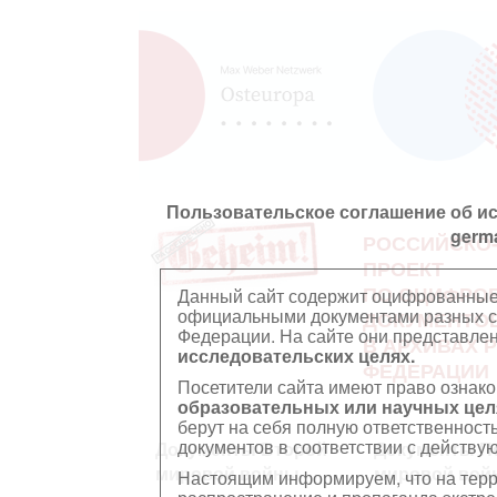
Пользовательское соглашение об и
germ
РОССИЙСКО
ПРОЕКТ
ПО ОЦИФРО
Данный сайт содержит оцифрованные
официальными документами разных ст
ДОКУМЕНТО
Федерации. На сайте они представл
В АРХИВАХ 
исследовательских целях.
ФЕДЕРАЦИИ
Посетители сайта имеют право ознако
образовательных или научных цел
берут на себя полную ответственност
документов в соответствии с действ
Документы Второй
Документы П
мировой войны
мировой вой
Настоящим информируем, что на тер