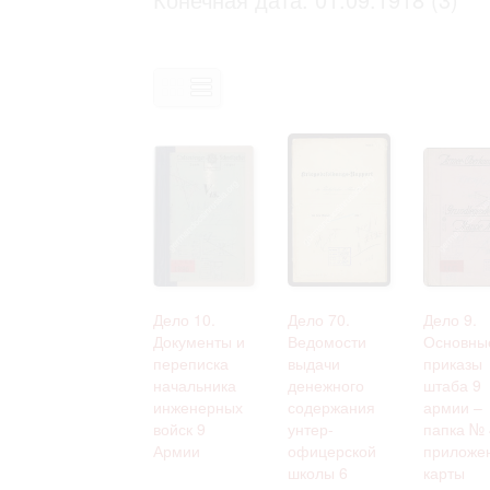
Право на ознакомление с документами
принятия условий настоящего соглаш
Дело 10.
Дело 70.
Дело 9.
Документы и
Ведомости
Основны
переписка
выдачи
приказы
начальника
денежного
штаба 9
инженерных
содержания
армии –
войск 9
унтер-
папка № 
Армии
офицерской
приложе
школы 6
карты