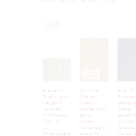
Право на ознакомление с документами
принятия условий настоящего соглаш
Дело 423.
Дело 124.
Дело 17.
Личное дело
Журнал
Докумен
младшего
боевых
интендан
казначея
действий 164
отдела 1
Отто Фогеля
штаба
армейско
(19.5.1877
обозно-
корпуса,
г.р.
транспортных
продовол
Вюншендорф/
частей 16
ведомств