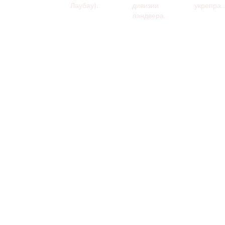
Лаубау).
дивизии
укрепра..
ландвера.