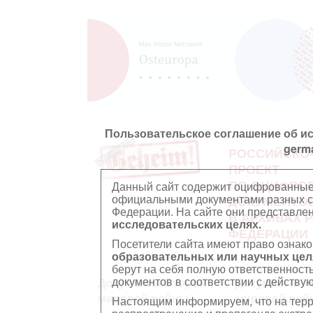
Пользовательское соглашение об и
germ
РОССИЙСКО
ПРОЕКТ
ПО ОЦИФРО
Данный сайт содержит оцифрованные
официальными документами разных ст
ДОКУМЕНТО
Федерации. На сайте они представл
В АРХИВАХ 
исследовательских целях.
ФЕДЕРАЦИИ
Посетители сайта имеют право ознако
образовательных или научных цел
берут на себя полную ответственност
документов в соответствии с действ
Документы Второй
Документы П
мировой войны
мировой вой
Настоящим информируем, что на тер