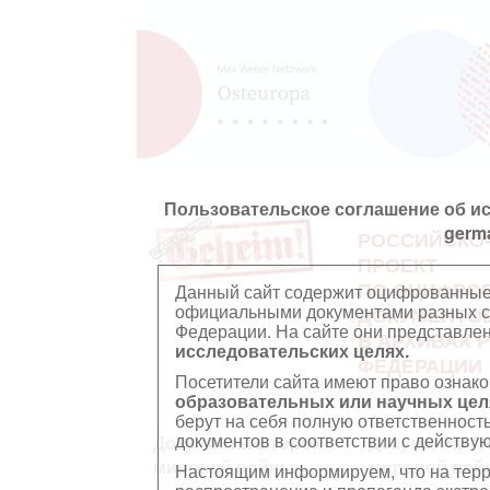
Пользовательское соглашение об и
germ
РОССИЙСКО
ПРОЕКТ
ПО ОЦИФРО
Данный сайт содержит оцифрованные
официальными документами разных ст
ДОКУМЕНТО
Федерации. На сайте они представл
В АРХИВАХ 
исследовательских целях.
ФЕДЕРАЦИИ
Посетители сайта имеют право ознако
образовательных или научных цел
берут на себя полную ответственност
документов в соответствии с действ
Документы Второй
Документы П
мировой войны
мировой вой
Настоящим информируем, что на тер