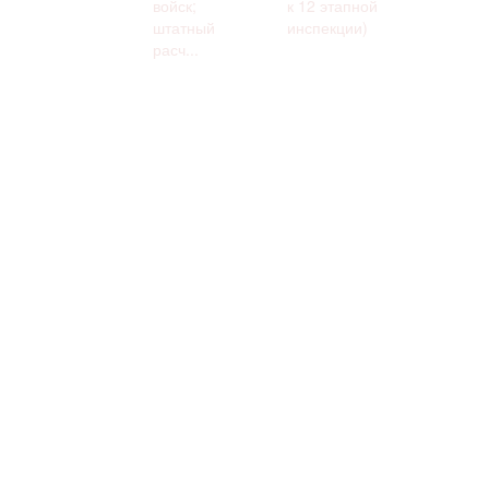
войск;
к 12 этапной
штатный
инспекции)
расч...