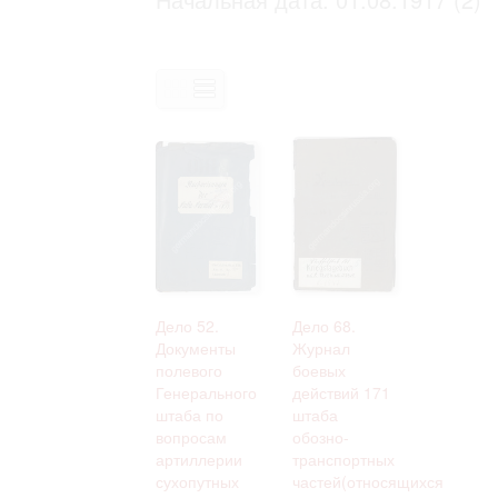
Право на ознакомление с документами
принятия условий настоящего соглаш
Дело 52.
Дело 68.
Документы
Журнал
полевого
боевых
Генерального
действий 171
штаба по
штаба
вопросам
обозно-
артиллерии
транспортных
сухопутных
частей(относящихся