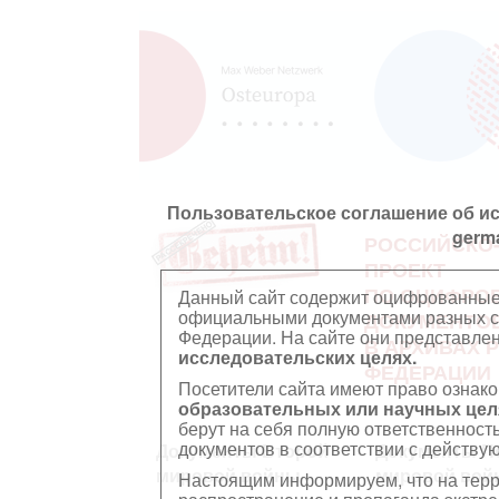
Пользовательское соглашение об и
germ
РОССИЙСКО
ПРОЕКТ
ПО ОЦИФРО
Данный сайт содержит оцифрованные
официальными документами разных ст
ДОКУМЕНТО
Федерации. На сайте они представл
В АРХИВАХ 
исследовательских целях.
ФЕДЕРАЦИИ
Посетители сайта имеют право ознако
образовательных или научных цел
берут на себя полную ответственност
документов в соответствии с действ
Документы Второй
Документы П
мировой войны
мировой вой
Настоящим информируем, что на тер