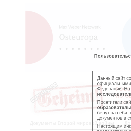
Пользовательс
Данный сайт с
официальными 
Федерации. На
РОСС
исследователь
ПО О
Посетители сай
В АР
образователь
берут на себя 
документов в с
Документы Второй мировой войны
До
Настоящим инф