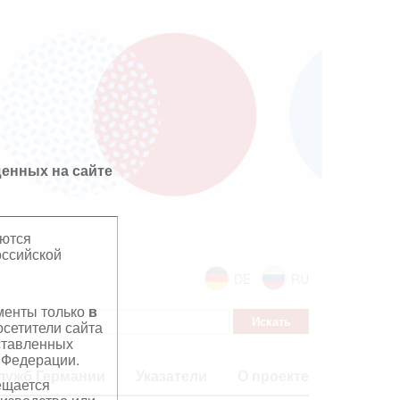
енных на сайте
яются
оссийской
DE
RU
ументы только
в
сетители сайта
дставленных
 Федерации.
лужб Германии
Указатели
О проекте
ещается