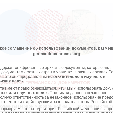
кое соглашение об использовании документов, размещ
germandocsinrussia.org
одержит оцифрованные архивные документы, которые явл
документами разных стран и хранятся в разных архивах Р
 сайте они представлены
исключительно в научных и
ИЙСКО-ГЕРМАНСКИЙ ПРОЕКТ
ских целях.
ЦИФРОВКЕ ГЕРМАНСКИХ ДОКУМЕНТОВ
та имеют право ознакомиться, изучать и использовать док
ХИВАХ РОССИЙСКОЙ ФЕДЕРАЦИИ
ных или научных целях.
Принимая данное соглашение, по
полную ответственность за незаконное использование пре
оответствии с действующим законодательством Российской
кументы Первой мировой войны
Документы спецс
ормируем, что на территории Российской Федерации запр