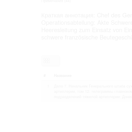
Примечания
(44)
Право на ознакомление с документами
принятия условий настоящего соглаш
Краткая аннотация: Chef des Gen
Operationsabteilung: Akte Schwere
Heeresleitung zum Einsatz von Einh
schwere französische Beutegeschü
#
Название
1
Дело 7. Начальник Генерального штаба су
артиллерии, том 12: телеграммы главнок
подразделений тяжелой артиллерии; Доне