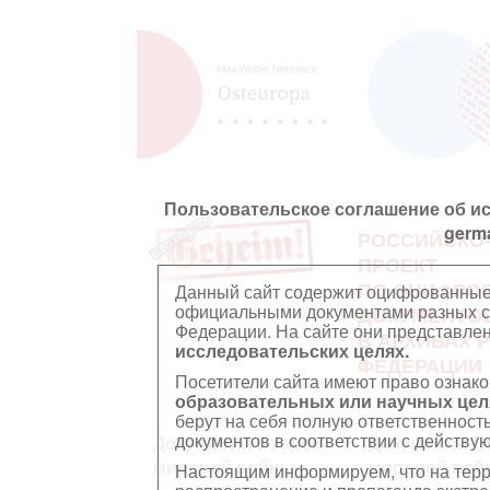
Пользовательское соглашение об и
germ
РОССИЙСКО
ПРОЕКТ
ПО ОЦИФРО
Данный сайт содержит оцифрованные
официальными документами разных ст
ДОКУМЕНТО
Федерации. На сайте они представл
В АРХИВАХ 
исследовательских целях.
ФЕДЕРАЦИИ
Посетители сайта имеют право ознако
образовательных или научных цел
берут на себя полную ответственност
документов в соответствии с действ
Документы Второй
Документы П
мировой войны
мировой вой
Настоящим информируем, что на тер