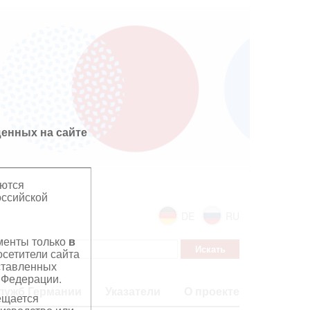
енных на сайте
яются
оссийской
DE
RU
ументы только
в
сетители сайта
дставленных
 Федерации.
лужб Германии
Указатели
О проекте
ещается