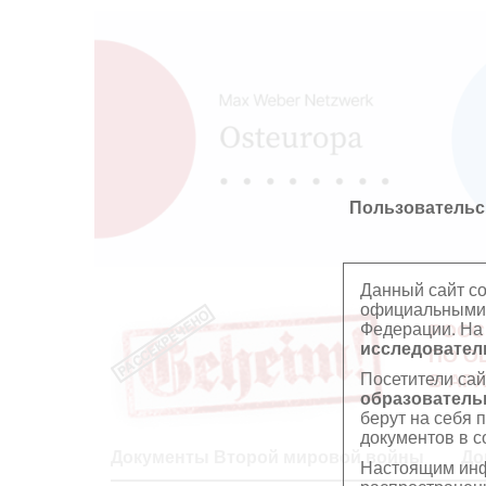
Пользовательс
Данный сайт с
официальными 
Федерации. На
РОСС
исследователь
ПО О
Посетители сай
В АР
образователь
берут на себя 
документов в с
Документы Второй мировой войны
До
Настоящим инф