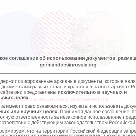
кое соглашение об использовании документов, размещ
germandocsinrussia.org
одержит оцифрованные архивные документы, которые явл
документами разных стран и хранятся в разных архивах Р
 сайте они представлены
исключительно в научных и
ИЙСКО-ГЕРМАНСКИЙ ПРОЕКТ
ских целях.
ЦИФРОВКЕ ГЕРМАНСКИХ ДОКУМЕНТОВ
та имеют право ознакомиться, изучать и использовать док
ХИВАХ РОССИЙСКОЙ ФЕДЕРАЦИИ
ных или научных целях.
Принимая данное соглашение, по
полную ответственность за незаконное использование пре
оответствии с действующим законодательством Российской
кументы Первой мировой войны
Документы спецс
ормируем, что на территории Российской Федерации запр