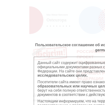
Пользовательское соглашение об и
germ
РОССИЙСКО
ПРОЕКТ
ПО ОЦИФРО
Данный сайт содержит оцифрованные
официальными документами разных ст
ДОКУМЕНТО
Федерации. На сайте они представл
В АРХИВАХ 
исследовательских целях.
ФЕДЕРАЦИИ
Посетители сайта имеют право ознако
образовательных или научных цел
берут на себя полную ответственност
документов в соответствии с действ
Документы Второй
Документы П
мировой войны
мировой вой
Настоящим информируем, что на тер