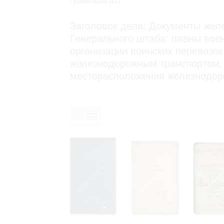
Примечания
(44)
Право на ознакомление с документами
принятия условий настоящего соглаш
Заголовок дела: Документы жел
Генерального штаба: планы вое
организации воинских перевозок
железнодорожным транспортом, 
месторасположения железнодоро