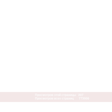
Просмотров этой страницы
207
Просмотров всех страниц
773006