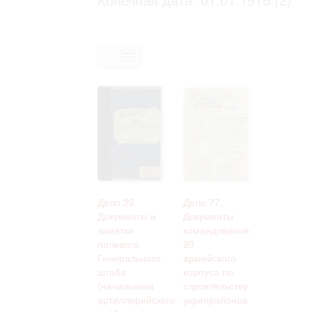
Право на ознакомление с документами
принятия условий настоящего соглаш
Дело 29.
Дело 77.
Документы и
Документы
заметки
командования
полевого
20
Генерального
армейского
штаба
корпуса по
(начальника
строительству
артиллерийского
укрепрайонов