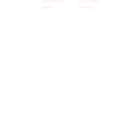
снабжения
и полевых
дейст...
позици...