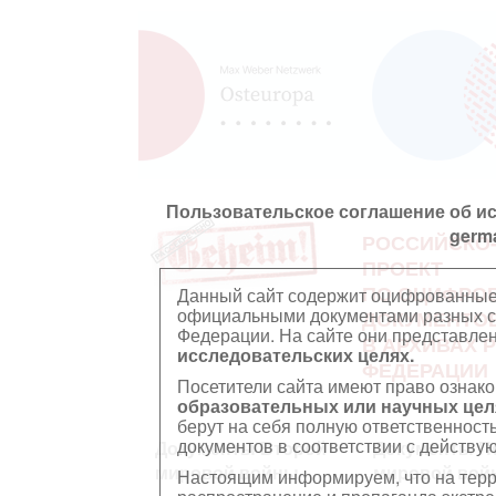
Пользовательское соглашение об и
germ
РОССИЙСКО
ПРОЕКТ
ПО ОЦИФРО
Данный сайт содержит оцифрованные
официальными документами разных ст
ДОКУМЕНТО
Федерации. На сайте они представл
В АРХИВАХ 
исследовательских целях.
ФЕДЕРАЦИИ
Посетители сайта имеют право ознако
образовательных или научных цел
берут на себя полную ответственност
документов в соответствии с действ
Документы Второй
Документы П
мировой войны
мировой вой
Настоящим информируем, что на тер