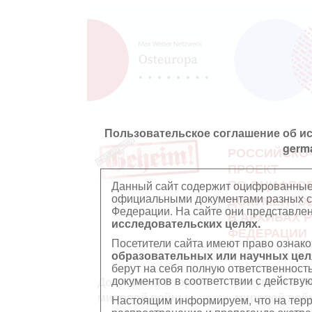
Пользовательское соглашение об и
germ
РОССИЙСКО
ПРОЕКТ
ПО ОЦИФРО
Данный сайт содержит оцифрованные
официальными документами разных ст
ДОКУМЕНТО
Федерации. На сайте они представл
В АРХИВАХ 
исследовательских целях.
ФЕДЕРАЦИИ
Посетители сайта имеют право ознако
образовательных или научных цел
берут на себя полную ответственност
документов в соответствии с действ
Документы Второй
Документы П
мировой войны
мировой вой
Настоящим информируем, что на тер