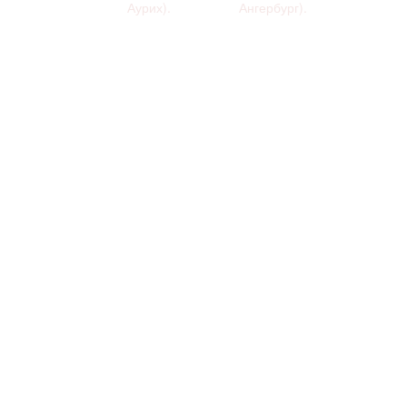
Аурих).
Ангербург).