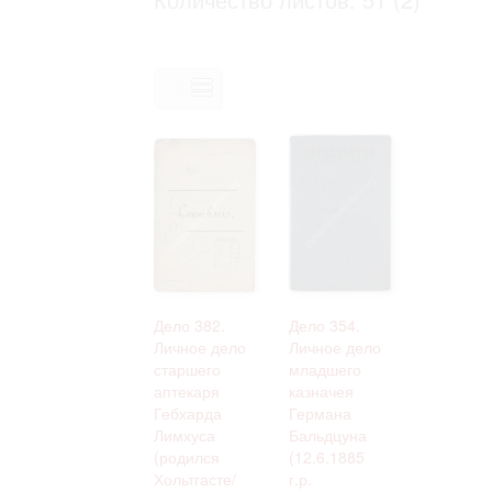
Право на ознакомление с документами
принятия условий настоящего соглаш
Дело 382.
Дело 354.
Личное дело
Личное дело
старшего
младшего
аптекаря
казначея
Гебхарда
Германа
Лимхуса
Бальдцуна
(родился
(12.6.1885
Хольтгасте/
г.р.