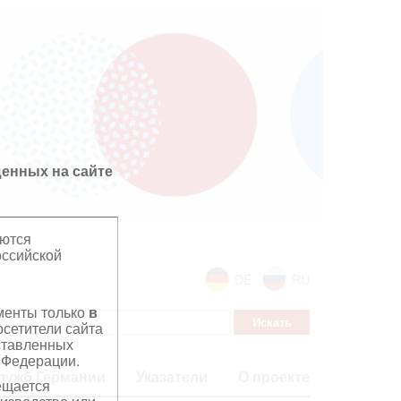
енных на сайте
яются
оссийской
DE
RU
ументы только
в
сетители сайта
дставленных
 Федерации.
лужб Германии
Указатели
О проекте
ещается