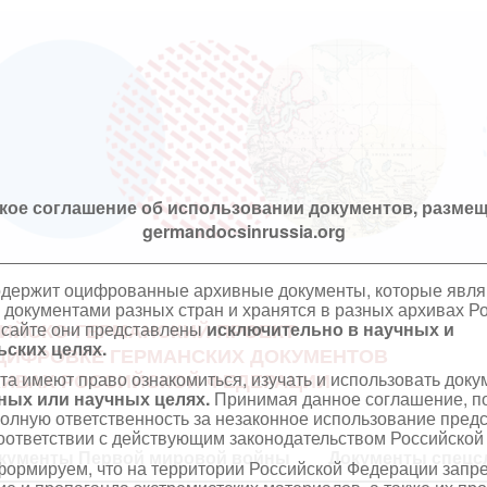
кое соглашение об использовании документов, размещ
germandocsinrussia.org
одержит оцифрованные архивные документы, которые явл
документами разных стран и хранятся в разных архивах Р
 сайте они представлены
исключительно в научных и
ИЙСКО-ГЕРМАНСКИЙ ПРОЕКТ
ских целях.
ЦИФРОВКЕ ГЕРМАНСКИХ ДОКУМЕНТОВ
та имеют право ознакомиться, изучать и использовать док
ХИВАХ РОССИЙСКОЙ ФЕДЕРАЦИИ
ных или научных целях.
Принимая данное соглашение, по
полную ответственность за незаконное использование пре
оответствии с действующим законодательством Российской
кументы Первой мировой войны
Документы спецс
ормируем, что на территории Российской Федерации запр