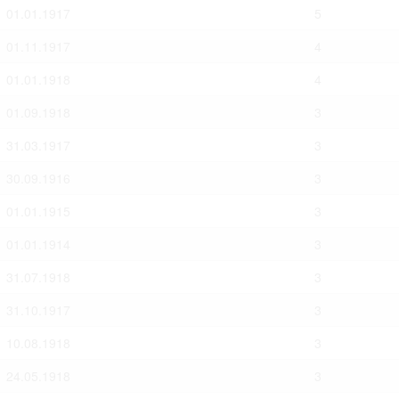
омление с документами, размещенными на сайте, возникает
01.01.1917
5
вий настоящего соглашения.
01.11.1917
4
01.01.1918
4
01.09.1918
3
31.03.1917
3
30.09.1916
3
01.01.1915
3
01.01.1914
3
31.07.1918
3
31.10.1917
3
10.08.1918
3
24.05.1918
3