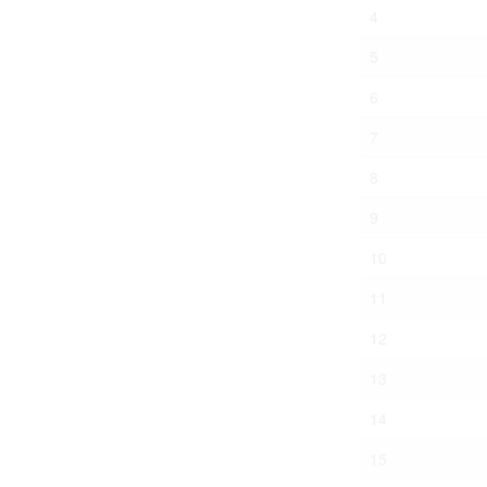
Право на ознак
4
принятия усло
5
6
7
8
9
10
11
12
13
14
15