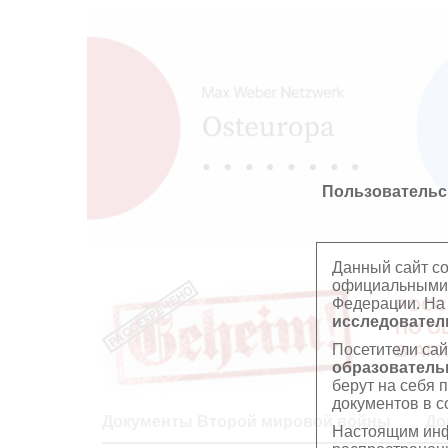
Пользовательс
Данный сайт с
официальными 
Федерации. На
РОСС
исследователь
ПО О
Посетители сай
В АР
образователь
берут на себя 
документов в с
Документы Второй мировой войны
До
Настоящим инф