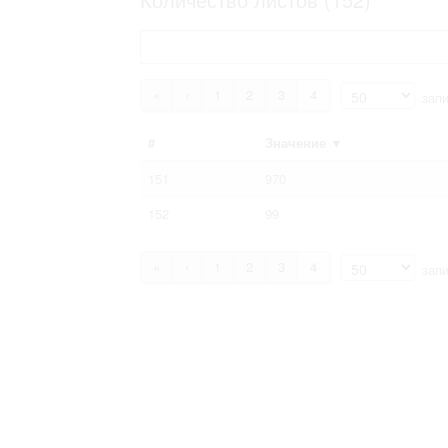
Право на ознакомление с документами
принятия условий настоящего соглаш
«
‹
1
2
3
4
запи
#
Значение
▼
151
970
152
99
«
‹
1
2
3
4
запи