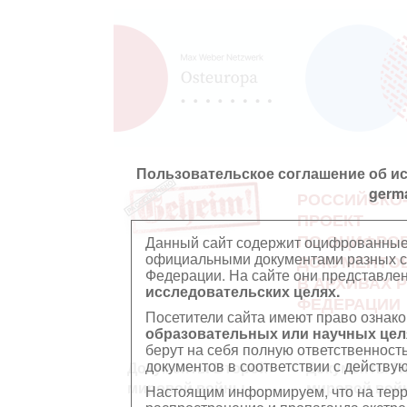
Пользовательское соглашение об и
germ
РОССИЙСКО
ПРОЕКТ
ПО ОЦИФРО
Данный сайт содержит оцифрованные
официальными документами разных ст
ДОКУМЕНТО
Федерации. На сайте они представл
В АРХИВАХ 
исследовательских целях.
ФЕДЕРАЦИИ
Посетители сайта имеют право ознако
образовательных или научных цел
берут на себя полную ответственност
документов в соответствии с действ
Документы Второй
Документы П
мировой войны
мировой вой
Настоящим информируем, что на тер